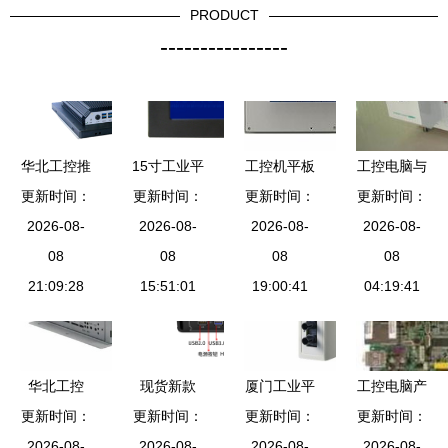
PRODUCT
----------------
华北工控推
15寸工业平
工控机平板
工控电脑与
更新时间：
出基于Intel
更新时间：
板电脑 宽
电脑在不同
更新时间：
激光打标设
更新时间：
2026-08-
Elkhart
压全触摸一
2026-08-
行业中的应
2026-08-
备在制造业
2026-08-
Lake
08
体化电脑的
08
用及选购要
08
中的应用与
08
J6412处理
21:09:28
价格、厂家
15:51:01
19:00:41
点
参数详解
04:19:41
器工业平板
与选型指南
电脑，引领
工控新标杆
华北工控
现货新款
厦门工业平
工控电脑产
物流配送需
更新时间：
倍控N5105
更新时间：
更新时间：
板电脑 恩
更新时间：
品批发 可
求高涨，智
2026-08-
软路由工控
2026-08-
创智达 触
2026-08-
靠的工控电
2026-08-