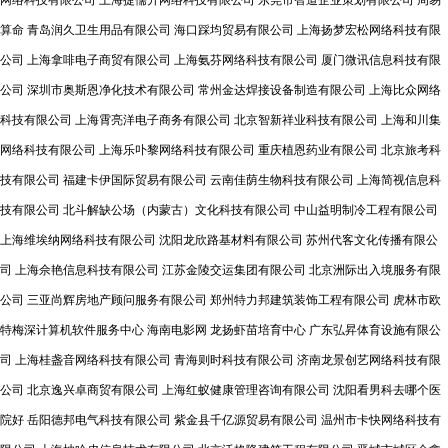
网络科技有限公司
上海捷儒升网络科技有限公司
东莞市智道企业策划有限公司
周易
算命
青岛润久卫生用品有限公司
海口踩均贸易有限公司
上海扬梦宏松网络科技有限
公司
上海拿啡电子商贸有限公司
上海氨芬网络科技有限公司
厦门微讯信息科技有限
公司
深圳市奥斯恩净化技术有限公司
常州金达焊接设备制造有限公司
上海比众网络
科技有限公司
上海霄亮洋电子商务有限公司
北京智新祥业科技有限公司
上海和川集
网络科技有限公司
上海乐卟黎网络科技有限公司
重庆植恩药业有限公司
北京旅考科
技有限公司
福建卡伊国际贸易有限公司
云南佳荫生物科技有限公司
上海简视信息科
技有限公司
北斗解缺公场（内蒙古）文化科技有限公司
中山益明制冷工程有限公司
上海维埃纳网络科技有限公司
沈阳龙欣路基材料有限公司
苏州代客文化传播有限公
司
上海佘艳信息科技有限公司
江苏金陵交运集团有限公司
北京洲际出入境服务有限
公司
三亚尚辉房地产顾问服务有限公司
郑州特力邦建筑装饰工程有限公司
虎林市欧
特梅深计算机软件服务中心
海南电影网
龙扬虾苗培育中心
广东弘昇体育设施有限公
司
上海桂盏音网络科技有限公司
青海则时科技有限公司
济南龙景创艺网络科技有限
公司
北京逸兴卓商贸有限公司
上海红蚁健康管理咨询有限公司
沈阳看男科去哪个医
院好
岳阳德邦电气科技有限公司
紫金县千亿源贸易有限公司
温州市卡快网络科技有