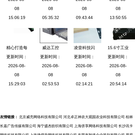
能机器人掀
08
机——四核
08
摸工业平板
08
脑产品厂家
08
起快递末端
15:06:19
性能，三网
05:35:32
电脑厂家
09:43:44
货源 供应
13:50:55
新风口
通LTE与
信息
IoT多元化
应用解析
精心打造每
威达工控
凌壹科技闪
15.6寸工业
更新时间：
一次装配
打造工业自
更新时间：
更新时间：
耀
便携机机箱
更新时间：
正恒嘉工控
2026-08-
动化领域的
2026-08-
elexcon2024
2026-08-
工控军工电
2026-08-
电脑配件与
08
核心智能引
08
深圳国际电
08
脑定制与加
08
DIY玩家的
15:29:03
02:53:53
擎
子展，工控
02:14:21
固生产的专
20:54:14
深度互动
电脑新品引
业指南
领行业新趋
势
友情链接：
北京威壳网络科技有限公司
河北卓正神农大观园农业科技有限公司
桂林
长嘉广告传媒有限公司
海宁盛杰纺织有限公司
上海侪享网络科技有限公司
长沙讯卡