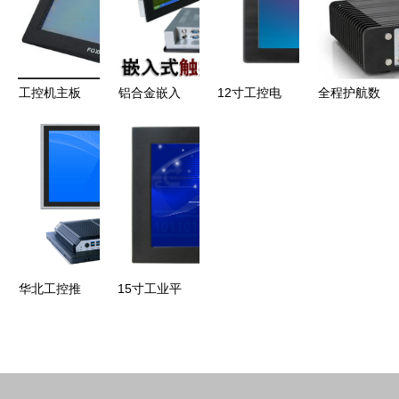
世界
采集与分析
商选择指南
全方位解析
工控机主板
铝合金嵌入
12寸工控电
全程护航数
与CPU 打
式12寸五线
脑一体机与
字医疗 华
造稳定高效
触摸屏I3双
工业平板电
北工控专用
的工业计算
网口防震工
脑的全面解
计算机如何
机核心
控机 高性
析 生产厂
全面激活全
能与耐用性
家与价格参
自动尿沉渣
的工业利器
考
检测仪创新
力
华北工控推
15寸工业平
出基于Intel
板电脑 宽
Elkhart
压全触摸一
Lake
体化电脑的
J6412处理
价格、厂家