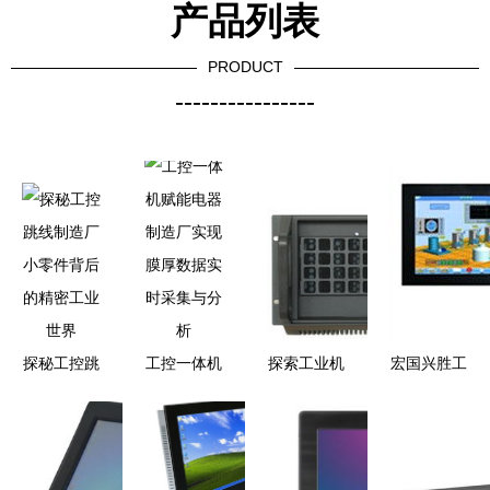
产品列表
PRODUCT
----------------
探秘工控跳
工控一体机
探索工业机
宏国兴胜工
线制造厂
赋能电器制
柜市场 华
控设备评测
小零件背后
造厂实现膜
北工控报价
性能、报价
的精密工业
厚数据实时
与研华代理
及用户体验