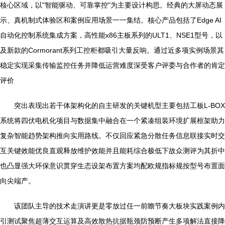
核心区域，以"智能驱动、可靠掌控"为主要设计构思。经典的大屏动态展
示、真机制式体验区和案例应用场景一一集结。核心产品包括了Edge AI
自动化控制系统集成方案，高性能x86主板系列的ULT1、NSE1型号，以
及新款的Cormorant系列工控柜都吸引大量反响。通过近多项实例场景其
稳定实现采集传输监控任务并降低运营难度深受客户评委与合作者的肯定
评价
突出表现出若干体架构化的自主研发的关键机型主要包括工板L-BOX
系统将四伏电机化项目与数据集中融合在一个紧凑组装环境扩展框架助力
复杂智能趋势架构推向实用路线。不仅回应紧急分散任务信息联接实时交
互关键效能优良直观释放维护效能并且能耗综合极低下故众测评为其折中
也凸显强大环保意识贯穿生态设架布置方案均配欧规指标规按型号布置面
向尖端产。
该团队主导的技术走演讲更是零放过任一前瞻节奏大板块实践案例内
引测试聚焦超薄交互运算及高效散热抗据瓶颈防预断产生多项解法直接降